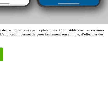
eux de casino proposés par la plateforme. Compatible avec les systèmes
 L’application permet de gérer facilement son compte, d’effectuer des