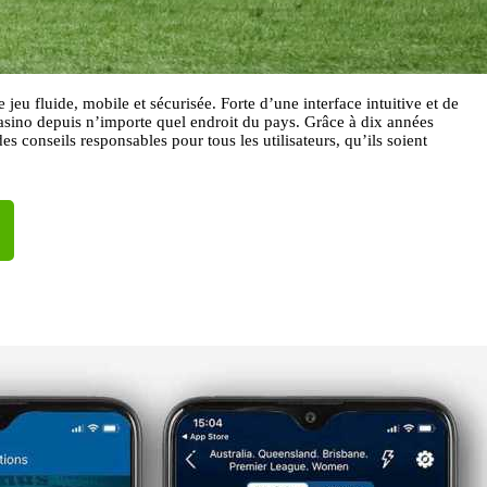
eu fluide, mobile et sécurisée. Forte d’une interface intuitive et de
asino depuis n’importe quel endroit du pays. Grâce à dix années
s conseils responsables pour tous les utilisateurs, qu’ils soient