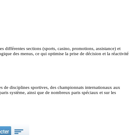
es différentes sections (sports, casino, promotions, assistance) et
gique des menus, ce qui optimise la prise de décision et la réactivité
nes de disciplines sportives, des championnats internationaux aux
 paris système, ainsi que de nombreux paris spéciaux et sur les